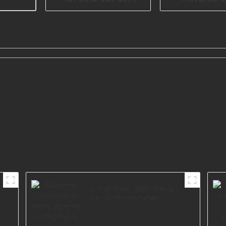
chinesischen Fabrik
Langlebige B
I2559
Möbel I3029
te
han-
enem
Sofabeine aus Metall
für Wohnzimmer
I2982-150-A