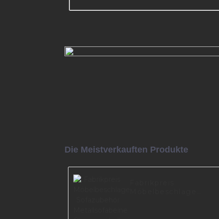
maßgeschneiderte verchrom
dreieckige Couchbeine aus Fos
Hersteller, Sofabeine aus gold
Metall A0326
Mehr lesen
Die Meistverkauften Produkte
Fabrikpreis
Möbelbeschläge
Sofazubehör
Metallsofabeine
Chrommöbelbeine