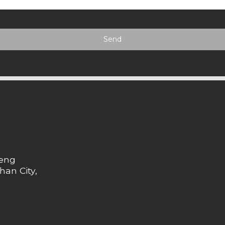
Send
heng
han City,