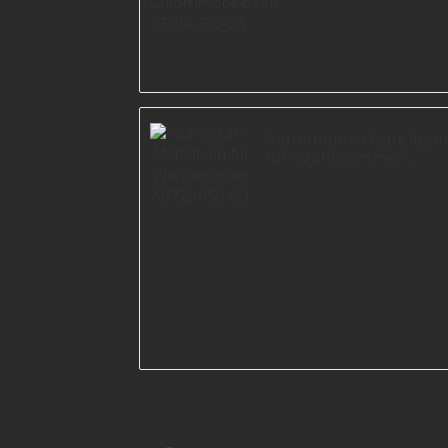
I3014-150-08
Aluminium-Möbelbei
für Wohnzimmer
A0729-150-09