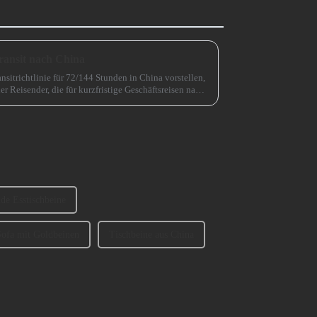
ransit nach China
nsitrichtlinie für 72/144 Stunden in China vorstellen,
er Reisender, die für kurzfristige Geschäftsreisen nach
htert.
nde Esstischbeine
Sofa mit Goldbeinen
Tischbeine aus China