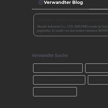
Verwandter Blog
SHUOHE stellt die Ausstellungen im März 
Shuohe Industrial Co., LTD. (SHUOHE) wurde im Sep
gegründet. Es wurde von den beiden Gründern BENN
haben an der Ausstellung CIFM 2023 teilgenommen ..
Verwandte Suche
Runde Esstischbeine aus China
Runde Esstis
China-Sofa mit goldenen Beinen
Großhandel
Tischbeine im Großhandel