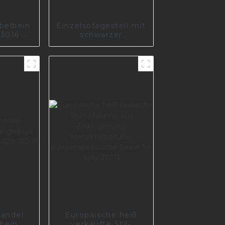
belbein
Einzelsofagestell mit
I3016-
schwarzer
0
Nickelfarbe in Polen
I2993
handel
Europäische heiß
abein
verkaufte Stil-