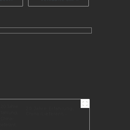
eine für
Sofabeine aus
-160-B
Zinklegierung,
Metallmöbelfüße,
kundenspezifische
Beine für Sofa Z0115
20 Jahre Erfahrung,
China-Lieferant,
hochwertiges
Luxusmöbelzubehör,
Sofabein S1783