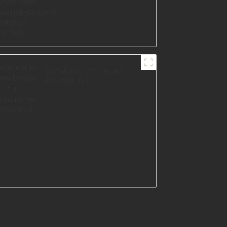
Sofabein im neuen
Design für
Wohnzimmer I3037-
210-A