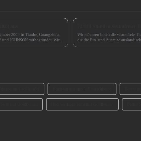
2023 aus
72/144 Stunden visumfreier T
tember 2004 in Tianhe, Guangzhou,
Wir möchten Ihnen die visumfreie Tra
Y und JOHNSON mitbegründet. Wir
die die Ein- und Ausreise ausländisch
.
Guangzhou kommen, erheblich erleic
chbeine im Großhandel
Hochwertige runde Esstischbeine
Beste ru
 Sofa mit Goldbeinen
Hochwertiges Sofa mit Goldbeinen
Bestes 