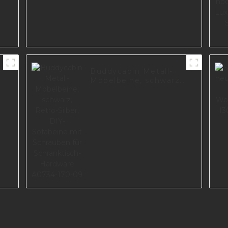
n
Buddycabin Metall-
Möbelbeine, schwarz,
Retro-Silber, DIY-
Sofabeine mit
Schrauben für
Schranktisch-
Hardware A0734-170-
09