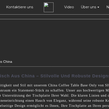
Kontaktiere uns
Video
Über uns
N
us China
sch Aus China – Stilvolle Und Robuste Design
eitigkeit und Stil mit unserem China Coffee Table Base Only von S
nraum ein Statement-Stück zu schaffen. Unser aus hochwertigen Mate
ur Unterstützung der Tischplatte Ihrer Wahl. Die klaren Linien und 
Inneneinrichtung einen Hauch von Eleganz, während seine robuste K
ielseitige Design ermöglicht es Ihnen, Ihre Tischplatte an Ihren pe