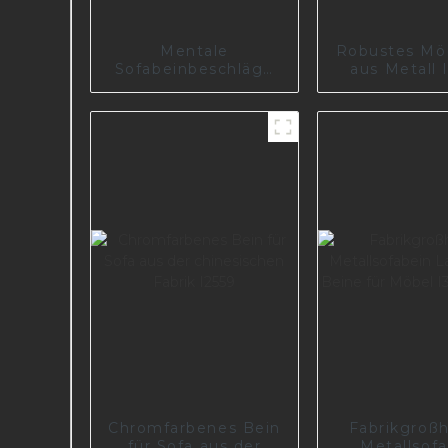
Mentale
Robustes Mö
Sofabeinbeschläge
aus Metall 
für das Esszimmer
200-1
I2987-100-01
Chromfarbenes Bein
Fabrikgroß
für Sofa aus der
Metallsof