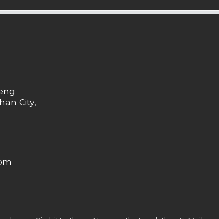
heng
han City,
com