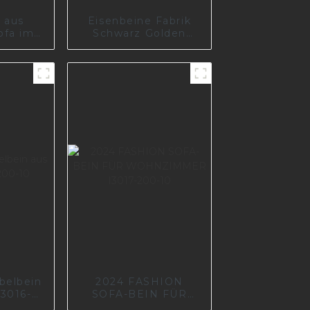
 aus
Eisenbeine Fabrik
ofa im
Schwarz Golden
rmöbel
Chrom
Möbelzubehör
Sofafüße Beine Sofa
Metallbein A0738-
170-09
belbein
2024 FASHION
I3016-
SOFA-BEIN FÜR
0
WOHNZIMMER