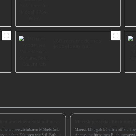
160 mm modernes
Möbelbein für
Schrank, Sofa,
Couchtisch
Wie wählt man zwischen einem Sofa mit hohen und einem Sofa mit niedrigen Beinen?
Maersk passt das Buchungsfen
zu einem unverzichtbaren Möbelstück
Maersk Line gab kürzlich offiziell be
ssen neben Faktoren wie Stil, Farbe
Anpassung für seinen Buchungsservic