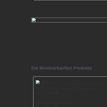
Sofa Metall moderne Möbelbe
I2995-210-09
Mehr lesen
Die Meistverkauften Produkte
Sofabeine aus Metall,
neues Design für
Wohnzimmermöbel,
Teil I2994-150-09