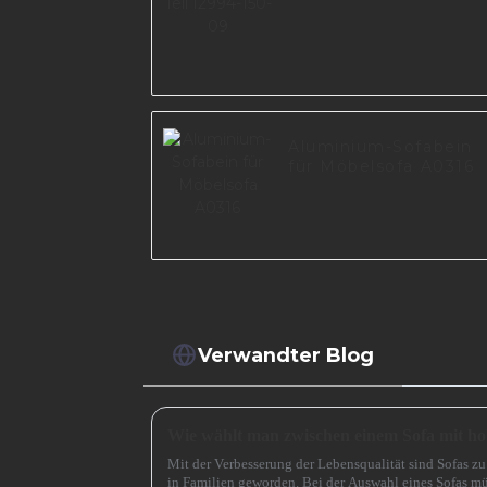
Aluminium-Sofabein
für Möbelsofa A0316
Verwandter Blog
Mit der Verbesserung der Lebensqualität sind Sofas 
in Familien geworden. Bei der Auswahl eines Sofas mü