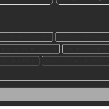
das ursprüngliche Buchungsfenster wi
abrik für Tischgestelle aus Edelstahl
Fabriken für Tischgestelle aus Edels
ieferanten für Tischgestelle aus Edelstahl
Exporteur von Edelstahl-Tisch
hfußprodukt aus Edelstahl
Lieferant für Esszimmerstühle mit Eichenbei