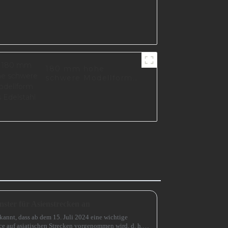
180 mm hohe
schwere Modellform
aus Edelstahl
ster für Asienstrecken an
kannt, dass ab dem 15. Juli 2024 eine wichtige
e auf asiatischen Strecken vorgenommen wird, d. h.