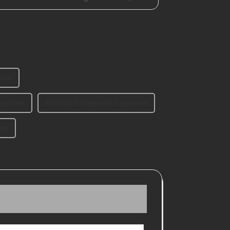
rd erweitert.
tahl
gestellen
Edelstahl-Tischgestelle Exporteure
nen