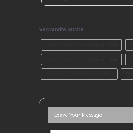
und Material auch ... berücksichtigt werden.
Verwandte Suche
Hersteller von Tischgestellen aus Edelstahl
F
Hersteller von Tischgestellen aus Edelstahl
L
Produkte für Tischgestelle aus Edelstahl
Tisc
Leave Your Message