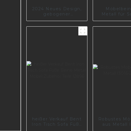
2024 Neues Design,
Möbelbein
gebogener
Metall für S
Stahltisch, Sofafüße,
Wohnzimme
Metallmöbelfüße,
I2465
Beinteile I2600-150-
B
heißer Verkauf Bent
Robustes Mö
Iron Tisch Sofa Füße
aus Metall 
Beine Metall Möbel
200-1