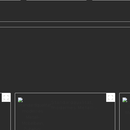
Zubehör Teile I2896
ine
Standardqualität,
modernes Metall-
Möbelbein, Zubehör,
Sofabeine für Möbel
I1754-150-A