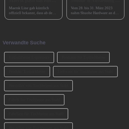
Maersk passt das Buchungsfenster für Asienstrecken an
Shuohe & Ausstellung CIFM 2023 Interzum Guangzhou
Maersk Line gab kürzlich
Vom 28. bis 31. März 2023
offiziell bekannt, dass ab dem
nahm Shuohe Hardware an der
15. Juli 2024 eine wichtige
China Guangzhou
Anpassung für seinen
International Furniture
Buchungsservice auf
Production Equipment and
asiatischen Strecken
Ingredients Exhibition 2023
vorgenommen wird, d. h. das
(CIFM 2023 Interzum
Verwandte Suche
ursprüngliche Buchungsfenster
Guangzhou) teil. ...
wird erweitert.
Esstischbeine Exporteure
Produkte für Esstischbeine
Produkt: Esstischbeine
Lieferant für Tischbeine aus Stahl
Hersteller von Tischbeinen aus Stahl
Fabrik für Tischbeine aus Stahl
Fabriken für Tischbeine aus Stahl
Hersteller von Tischbeinen aus Stahl