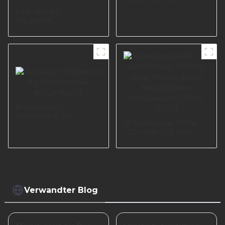
Fabrikpreis
Moderne
Metallstahlmöbel-
Basisteil
Möbelbeine
Langlebige
Tischbankbeine
I0650-135-E
Aluminium-
Möbelbein für
Möbelbeine Füße
Wohnzimmer
120 mm 150 mm
A0729-150-09
180 mm Höhe
Möbelzubehör
Metallsofabein
Metallbeine für
I2797-120-09
Verwandter Blog