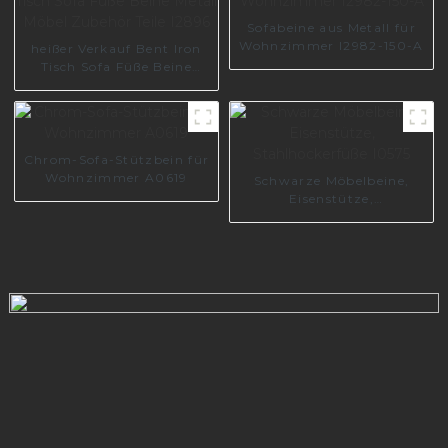
Sofabeine aus Metall für
Wohnzimmer I2982-150-A
heißer Verkauf Bent Iron
Tisch Sofa Füße Beine
Metall Möbel Zubehör Teile
I2896
Chrom-Sofa-Stützbein für
Wohnzimmer A0619
Schwarze Möbelbeine,
Eisenstütze,
Stahlhockerfüße I0575