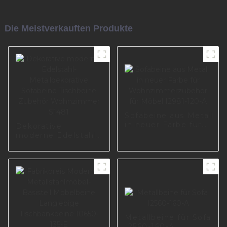
Die Meistverkauften Produkte
Sofabeine aus Metall
in neuer Farbe für
Dekorative
Wohnzimmerzubehör
moderne Edelstahl-
für Möbel I2981-120-
Metalldekorative
A
Sofabeine
Tischbeine Zubehör
Wohnzimmer S1481
Metallbeine für Sofa
I2560-160-A