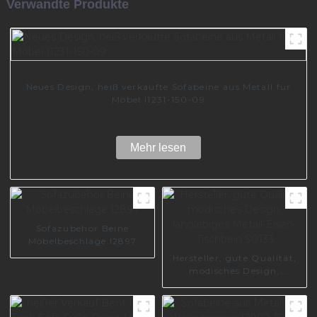
Verwandte Produkte
Neues Design, heiß verkaufte Sofabeine aus Metall für
Möbel I1231-150-09
Mehr lesen
Sofazubehör Beine
Möbelbeschläge I2897
Hersteller, gute Qualität,
modisches Design,
langlebiges Metall-Eisen-
Tischbein S0133