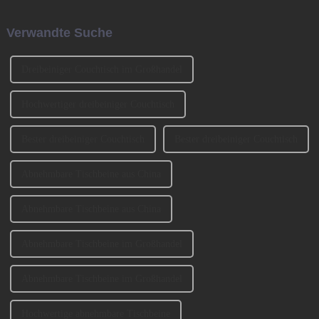
Ingredients Exhibition 2023
auch „Kleines (chinesisches)
(CIFM 2023 Interzum
Neujahr“ genannt.
Verwandte Suche
Guangzhou) teil. ...
Dreibeiniger Couchtisch im Großhandel
Hochwertiger dreibeiniger Couchtisch
Bester dreibeiniger Couchtisch
Bester dreibeiniger Couchtisch
Abnehmbare Tischbeine aus China
Abnehmbare Tischbeine aus China
Abnehmbare Tischbeine im Großhandel
Abnehmbare Tischbeine im Großhandel
Hochwertige abnehmbare Tischbeine