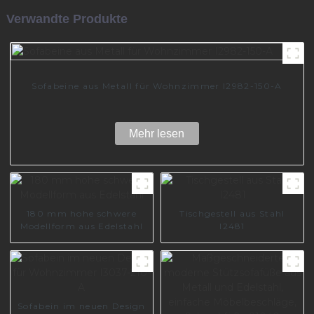
Verwandte Produkte
Sofabeine aus Metall für Wohnzimmer I2982-150-A
Mehr lesen
180 mm hohe schwere
Tischgestell aus Stahl
Modellform aus Edelstahl
I2481
Sofabein im neuen Design