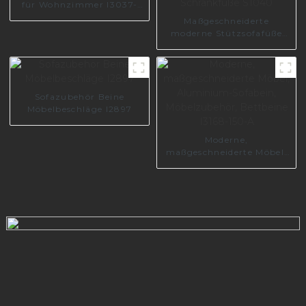
für Wohnzimmer I3037-
210-A
Maßgeschneiderte
moderne Stützsofafüße
aus Metall und Edelstahl,
einfache Möbelbeschläge,
Schrankfüße S1040
Sofazubehör Beine
Möbelbeschläge I2897
Moderne,
maßgeschneiderte Möbel,
Aluminium-Sofabein,
Möbelzubehör, Bettbeine
I3168-150-A