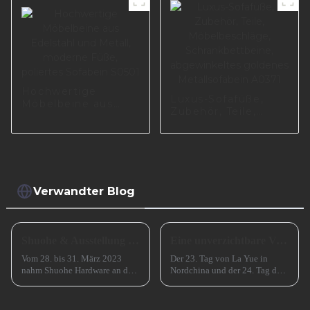
Hochwertige
Luxus-Sofafüße,
Möbelbeine aus
Zubehör, Teile,
Edelstahl und
Möbelbeschläge,
Metall, moderne
Schrankbettbeine,
Füße, poliertes
abgewinkeltes
Sofabein S0501
goldenes
Metallsofabein
A0371
Verwandter Blog
Shuohe & Ausstellung CIFM 2023 Interzum Guangzhou
Eine unverzichtbare Vorbereitung für das erfolgreiche Frühlingsfest in China
Vom 28. bis 31. März 2023
Der 23. Tag von La Yue in
nahm Shuohe Hardware an der
Nordchina und der 24. Tag des
China Guangzhou
Monats in Südchina sind das
International Furniture
Xiao Nian-Fest im chinesischen
Production Equipment and
Mondkalender. Xiao Nian wird