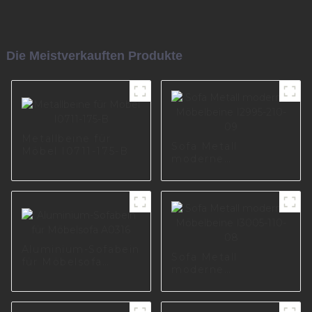
Die Meistverkauften Produkte
Metallbeine für
Sofa Metall
Möbel I0711-175-B
moderne
Möbelbeine I2995-
210-09
Aluminium-Sofabein
Sofa Metall
für Möbelsofa
moderne
A0316
Möbelbeine I3005-
110-08