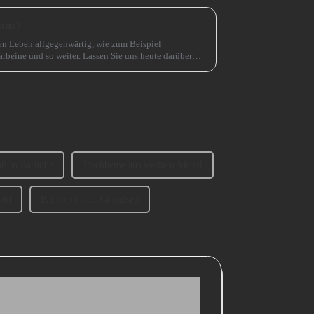
 aus?
en Leben allgegenwärtig, wie zum Beispiel
arbeine und so weiter. Lassen Sie uns heute darüber
ählt? 1、 Klassifizierung der SofabeineT...
ll in Barhöhe
Tischbeine aus weißem Metall
old
Bankbeine aus Gusseisen