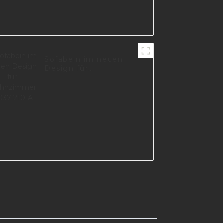
Sofabein im neuen
Design für
Wohnzimmer I3037-
210-A