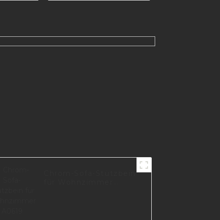
chwarz
Stützbein für
te
Möbelteil I0625
 I2752
Chrom-Sofa-Stützbein
für Wohnzimmer
A0619