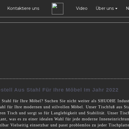
Kontaktiere uns
Video
Über uns
N
tell Aus Stahl Für Ihre Möbel Im Jahr 2022
s Stahl für Ihre Möbel? Suchen Sie nicht weiter als SHUOHE Indust
Wahl für Ihre modernen und stilvollen Möbel. Unser Tischfuß aus St
hren Tisch und sorgt so für Langlebigkeit und Stabilität. Unser Tisch
ant, was es zu einer idealen Wahl für jede moderne Inneneinrichtun
lbar Vielseitig einsetzbar und passt problemlos zu jeder Tischplat