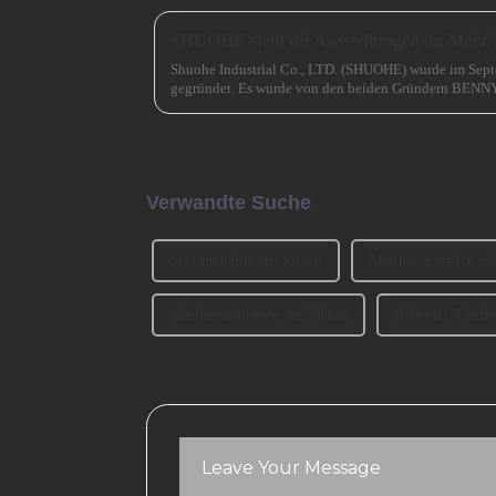
SHUOHE stellt die Ausstellungen im März 
Shuohe Industrial Co., LTD. (SHUOHE) wurde im Sep
gegründet. Es wurde von den beiden Gründern BENN
haben an der Ausstellung CIFM 2023 teilgenommen ..
Verwandte Suche
Schrankbeine aus Metall
Marmor-Esstisch mi
Küchentischbeine aus Metall
Robuster Tischs
Leave Your Message