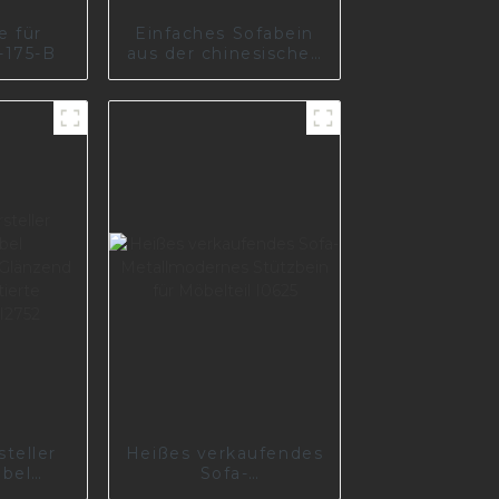
e für
Einfaches Sofabein
-175-B
aus der chinesischen
Fabrik I2967-180-01
teller
Heißes verkaufendes
bel
Sofa-
beine
Metallmodernes