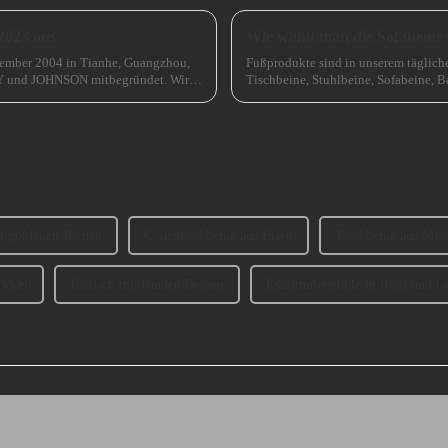
2023 aus
Wie wählt man die Sofabeine
tember 2004 in Tianhe, Guangzhou,
Fußprodukte sind in unserem täglich
Y und JOHNSON mitbegründet. Wir
Tischbeine, Stuhlbeine, Sofabeine, B
.
sprechen, wie man die Sofabeine ausw
t goldenen Beinen
Couchtischbeine aus Eisen
Tischbeine aus Meta
ockel
Esstisch mit runden Beinen
Esszimmerstühle in Rosa und G