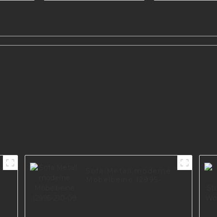
Sofabein,
Glänzend s
Möbelzubehör,
plattier
all
Bettbeine I3168-150-
Möbelbeine
tahl
A
Sofa Metall moderne
Möbelbeine I2995-
210-09