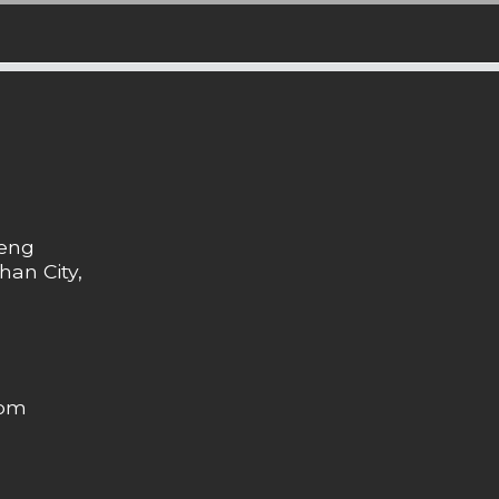
heng
han City,
com