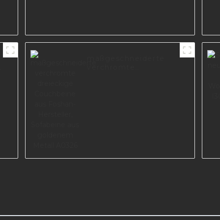
maßgeschneiderte
n
verchromte
dreieckige
Couchbeine aus
Foshan-Hersteller,
Sofabeine aus
goldenem Metall
A0326