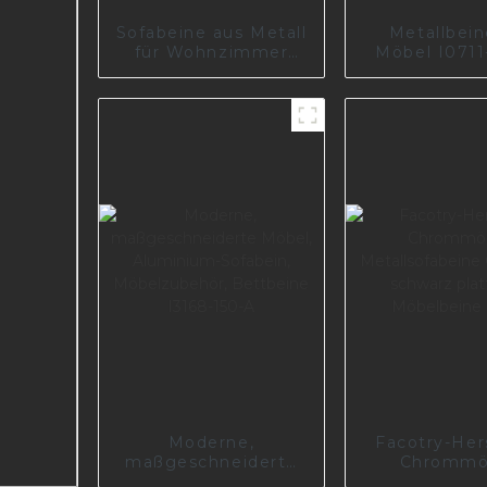
Sofabeine aus Metall
Metallbein
für Wohnzimmer
Möbel I0711
I2982-150-A
Moderne,
Facotry-Hers
maßgeschneiderte
Chrommö
Möbel, Aluminium-
Metallsofa