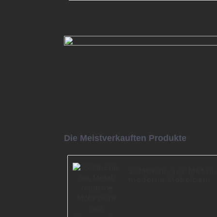
OEM+ODM Sofa-Hardware Met
goldene Fußschrank Eckbeine S
Sofabeine A0358
Mehr lesen
Die Meistverkauften Produkte
Sofabeine aus Metall,
moderne Möbelbeine
aus
Aluminiumlegierung,
neues Design, A0699