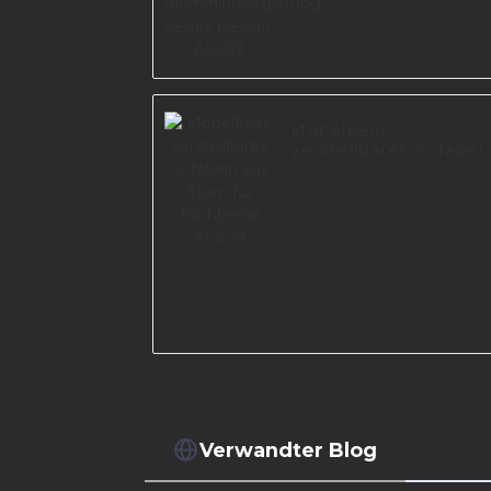
Möbelbein,
verstellbares Sofabei
aus Eisen für
Tischbeine A0609
Verwandter Blog