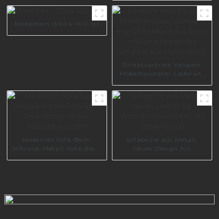
Zubehör Wohnzimmer
S1481
Möbelbein I3004-100-01
Direktvertrieb Vangeni
Möbelhersteller Lieferant
ersetzt Sofabein aus Eisen,
maßgeschneidertes
Sofabein aus Metall I2868
Modernes Sofa-Bein,
Sofabeine aus Metall,
Schrank-Metall-Sofa-Bein,
neues Design für
Gold-Chrom-Metall-
Wohnzimmermöbel, Teil
Möbelbein A0389
I2994-150-09