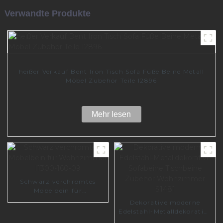
Verwandte Produkte
heißer Verkauf Bent Iron Tisch Sofa Füße Beine Metall
Möbel Zubehör Teile I2896
Mehr lesen
Schwarz verchromtes
Möbelbein für
Wohnzimmer I1300-160-
Dekorative moderne
09
Edelstahl-Metalldekorative
Sofabeine Tischbeine