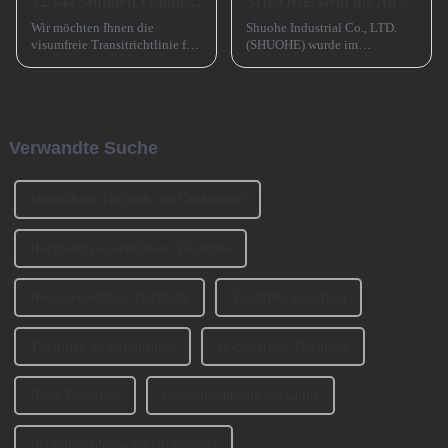
72/144 Stunden visumfreier Transit nach China
SHUOHE stellt die Ausstellungen im März 2023 aus
Wir möchten Ihnen die
Shuohe Industrial Co., LTD.
visumfreie Transitrichtlinie für
(SHUOHE) wurde im
72/144 Stunden in China
September 2004 in Tianhe,
vorstellen, die die Ein- und
Guangzhou, gegründet. Es
Ausreise ausländischer
wurde von den beiden
Reisender, die für kurzfristige
Gründern BENNY und
Geschäftsreisen nach
JOHNSON mitbegründet. Wir
Verwandte Suche
Guangzhou kommen, erheblich
haben an der Ausstellung
erleichtert.
CIFM 2023 teilgenommen ...
Verstellbare Tischfüße im Großhandel
Hochwertige verstellbare Tischfüße
Beste verstellbare Tischfüße
Tischfüße aus China
Tischfüße im Großhandel
Hochwertige Tischfüße
Beste Tischfüße
Beistelltischbeine aus China
Beistelltischbeine im Großhandel