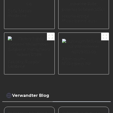
Sofa Metall
moderne
Hochwertige
Möbelbeine I3005-
Möbelbeine aus
110-08
Edelstahl und
Metall, moderne
Füße, poliertes
Sofabein S0501
Aluminium-
Factory Supply
Möbelbein für
Goldene
Wohnzimmer
Metallmöbel-
A0729-150-09
Sofabeine
mattschwarz
lackiert I2388
Verwandter Blog