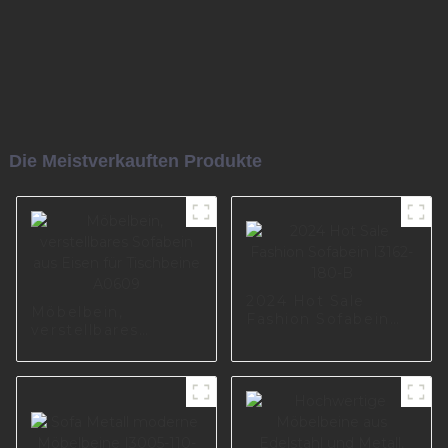
Die Meistverkauften Produkte
2024 Hot Sale
Möbelbein,
Fashion Sofabein
verstellbares
I3162-180-B
Sofabein aus Eisen
für Tischbeine
A0609