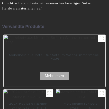
Couchtisch noch heute mit unseren hochwertigen Sofa-
Hardwarematerialien auf
Verwandte Produkte
Möbelbein aus Metall für Sofa im Wohnzimmermöbel
I2465
Mehr lesen
2024 Hot Sale Fashion
Metallbeine für Sofa
Sofabein I3162-180-B
I2560-160-A