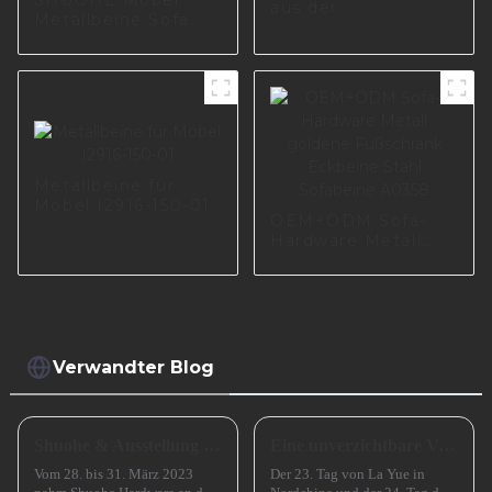
aus der
Metallbeine Sofa
chinesischen Fabrik
dekorative
I2967-180-01
Hardware-Zubehör
A0583
Metallbeine für
Möbel I2916-150-01
OEM+ODM Sofa-
Hardware Metall
goldene Fußschrank
Eckbeine Stahl
Sofabeine A0358
Verwandter Blog
Shuohe & Ausstellung CIFM 2023 Interzum Guangzhou
Eine unverzichtbare Vorbereitung für das erfolgreiche Frühlingsfest in China
Vom 28. bis 31. März 2023
Der 23. Tag von La Yue in