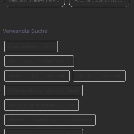
nahm Shuohe Hardware an der
Nordchina und der 24. Tag des
China Guangzhou
Monats in Südchina sind das
International Furniture
Xiao Nian-Fest im chinesischen
Production Equipment and
Mondkalender. Xiao Nian wird
Ingredients Exhibition 2023
auch „Kleines (chinesisches)
(CIFM 2023 Interzum
Neujahr“ genannt.
Verwandte Suche
Guangzhou) teil. ...
China Küchenschrankfüße
Großhandel für Küchenschrankfüße
Hochwertige Küchenschrankfüße
Beste Küchenschrankfüße
China-Couchtisch mit gekreuzten Beinen
Großhandel mit Kreuzbein-Couchtisch
Hochwertiger Couchtisch mit gekreuzten Beinen