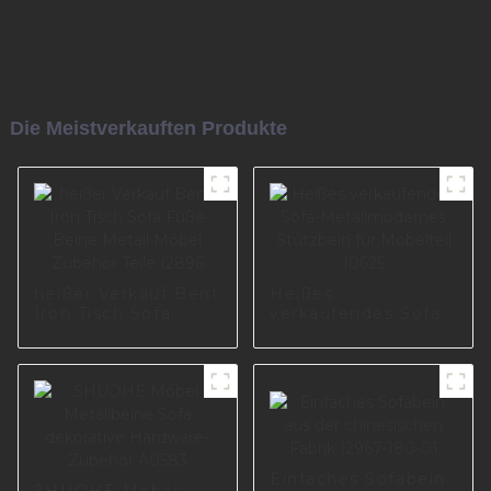
Die Meistverkauften Produkte
heißer Verkauf Bent
Heißes
Iron Tisch Sofa
verkaufendes Sofa-
Füße Beine Metall
Metallmodernes
Möbel Zubehör
Stützbein für
Teile I2896
Möbelteil I0625
Einfaches Sofabein
SHUOHE Möbel