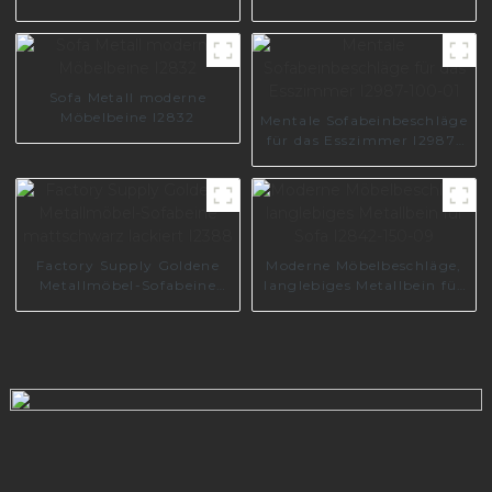
Sofa Metall moderne
Möbelbeine I2832
Mentale Sofabeinbeschläge
für das Esszimmer I2987-
100-01
Factory Supply Goldene
Moderne Möbelbeschläge,
Metallmöbel-Sofabeine
langlebiges Metallbein für
mattschwarz lackiert
Sofa I2842-150-09
I2388