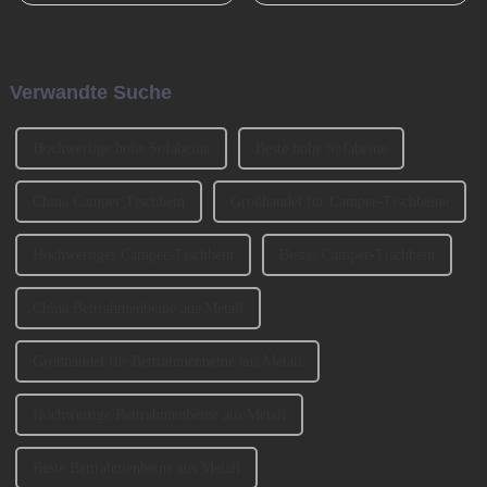
Beispiel Tischbeine,
Möbelstück in Familien
Stuhlbeine, Sofabeine,
geworden. Bei der Auswahl
Barbeine und so weiter. Lassen
eines Sofas müssen neben
Sie uns heute darüber sprechen,
Faktoren wie Stil, Farbe und
Verwandte Suche
wie man die Sofabeine
Material auch ... berücksichtigt
auswählt? 1、 Klassifizierung
werden.
der SofabeineT...
Hochwertige hohe Sofabeine
Beste hohe Sofabeine
China Camper Tischbein
Großhandel für Camper-Tischbeine
Hochwertiges Camper-Tischbein
Bestes Camper-Tischbein
China Bettrahmenbeine aus Metall
Großhandel für Bettrahmenbeine aus Metall
Hochwertige Bettrahmenbeine aus Metall
Beste Bettrahmenbeine aus Metall