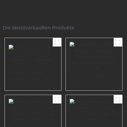
Die Meistverkauften Produkte
SHUOHE Möbel
Hersteller, gute
Metallbeine Sofa
Qualität, modisches
dekorative
Design, langlebiges
Hardware-Zubehör
Metall-Eisen-
A0583
Tischbein S0133