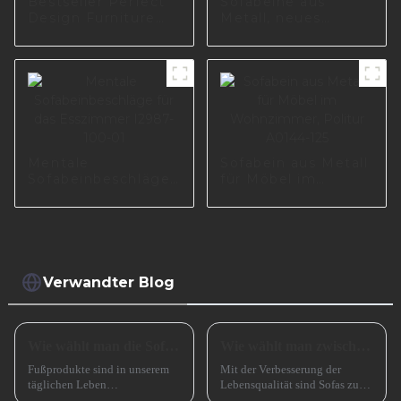
Bestseller Perfect
Sofabeine aus
Design Furniture
Metall, neues
Eisen poliert
Design für
Schrank Metall
Wohnzimmermöbel,
Sofabein I3014-160-
Teil I2994-150-09
08
Mentale
Sofabein aus Metall
Sofabeinbeschläge
für Möbel im
für das Esszimmer
Wohnzimmer,
I2987-100-01
Politur A0144-125
Verwandter Blog
Wie wählt man die Sofabeine aus?
Wie wählt man zwischen einem Sofa mit hohen und einem Sofa mit niedrigen Beinen?
Fußprodukte sind in unserem
Mit der Verbesserung der
täglichen Leben
Lebensqualität sind Sofas zu
allgegenwärtig, wie zum
einem unverzichtbaren