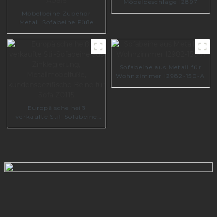
Möbelbeschläge I2897
Möbelbeine Zubehör
Metall Sofabeine Füße
Hardware
Aluminiumbeine A0615
Sofabeine aus Metall für
Wohnzimmer I2982-150-A
Europäische heiß
verkaufte Stil-Sofabeine
aus Zinklegierung,
Metallmöbelfüße,
kundenspezifische Beine
für Sofa Z0115