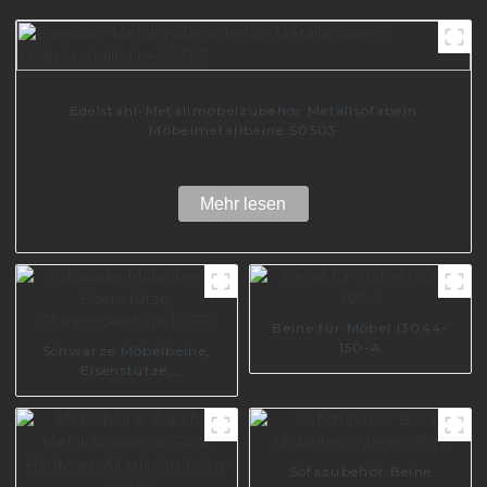
Edelstahl-Metallmöbelzubehör Metallsofabein
Möbelmetallbeine S0503
Mehr lesen
Beine für Möbel I3044-
150-A
Schwarze Möbelbeine,
Eisenstütze,
Stahlhockerfüße I0575
Sofazubehör Beine