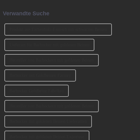
auch „Kleines (chinesisches)
Gründern BENNY und
Neujahr“ genannt.
JOHNSON mitbegründet. Wir
Verwandte Suche
haben an der Ausstellung
CIFM 2023 teilgenommen ...
Produkt aus Eichenholz-Esstisch mit schwarzen Beinen
Lieferant für Barhocker mit goldenen Beinen
Hersteller von Barhockern mit goldenen Beinen
Barhocker mit Goldbeinen Factory
Barhocker Goldbeine Fabriken
Hersteller von Barhockern mit goldenen Beinen
Barhocker mit goldenen Beinen Lieferanten
Barhocker mit goldenen Beinen Exporteur