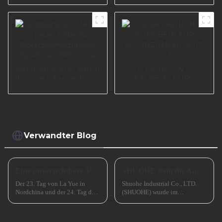
Metall, moderne
Füße, poliertes
Sofabein S0501
Sofabeine aus Metall
2024 FASHION
in neuer Farbe für
SOFA-BEIN FÜR
Wohnzimmerzubehör
WOHNZIMMER
für Möbel I2981-120-
I3017-200-10
A
Verwandter Blog
Eine unverzichtbare Vorbereitung für das erfolgreiche Frühlingsfest in China
SHUOHE stellt die Ausstellungen im März 2023 aus
Der 23. Tag von La Yue in
Shuohe Industrial Co., LTD.
Nordchina und der 24. Tag des
(SHUOHE) wurde im
Monats in Südchina sind das
September 2004 in Tianhe,
Xiao Nian-Fest im chinesischen
Guangzhou, gegründet. Es
Mondkalender. Xiao Nian wird
wurde von den beiden