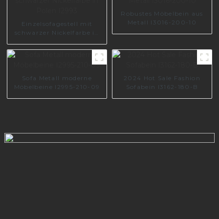
Robustes Möbelbein aus
Metall I3016-200-10
Einzelsofagestell mit
schwarzer Nickelfarbe in
Polen I2993
Sofa Metall moderne
2024 Hot Sale Fashion
Möbelbeine I2995-210-09
Sofabein I3162-180-B