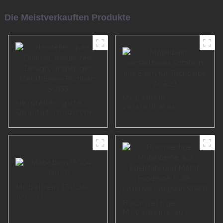
Die Meistverkauften Produkte
Möbelbein,
Hersteller, gute
verstellbares
Qualität, modisches
Sofabein aus Eisen
Design, langlebiges
für Tischbeine
Metall-Eisen-
A0609
Tischbein S0133
Möbelbein I3004-
100-01
Hochwertige
Möbelbeine aus
Edelstahl und