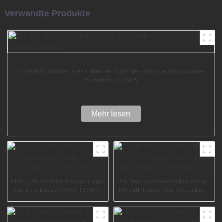
Verwandte Produkte
SHUOHE Möbel Metallbeine Sofa dekorative Hardware-
Zubehör A0583
Mehr lesen
Mentale Sofabeinbeschläge
Heißes verkaufendes Sofa-
für das Esszimmer I2987-
Metallmodernes Stützbein
100-01
für Möbelteil I0625