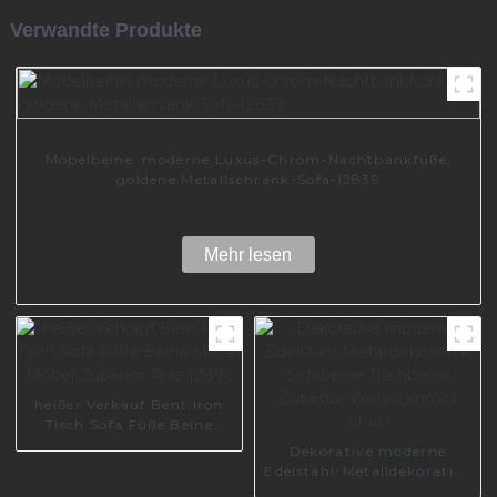
Verwandte Produkte
Möbelbeine, moderne Luxus-Chrom-Nachtbankfüße,
goldene Metallschrank-Sofa-I2839
Mehr lesen
heißer Verkauf Bent Iron
Tisch Sofa Füße Beine
Metall Möbel Zubehör Teile
Dekorative moderne
I2896
Edelstahl-Metalldekorative
Sofabeine Tischbeine