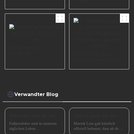
chinesischen Fabrik
Wohnzimmer
I2967-180-01
I3037-210-A
Sofa Metall
moderne
Hersteller, gute
Möbelbeine I3001-
Qualität, modisches
130-09
Design, langlebiges
Metall-Eisen-
Tischbein S0133
Verwandter Blog
Wie wählt man die Sofabeine aus?
Maersk passt das Buchungsfenster für Asienstrecken an
Fußprodukte sind in unserem
Maersk Line gab kürzlich
täglichen Leben
offiziell bekannt, dass ab dem
allgegenwärtig, wie zum
15. Juli 2024 eine wichtige