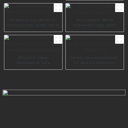
Zubehör Wohnzimmer
S1481
Sofabeine aus Metall für
Sofazubehör Beine
Wohnzimmer I2982-150-A
Möbelbeschläge I2897
SHUOHE Möbel
Heißes Verkaufssofabein
Metallbeine Sofa
für den europäischen
dekorative Hardware-
Markt I3165-170-A
Zubehör A0583