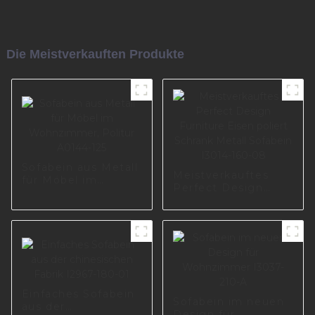
Die Meistverkauften Produkte
Sofabein aus Metall
Meistverkauftes
für Möbel im
Perfect Design
Wohnzimmer,
Furniture Eisen
Politur A0144-125
poliert Schrank
Metall Sofabein
I3014-160-08
Einfaches Sofabein
Sofabein im neuen
aus der
Design für