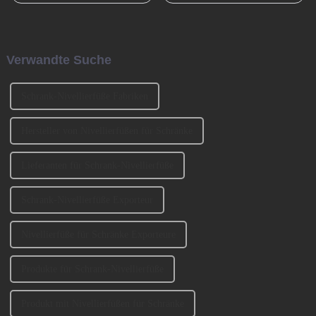
Beispiel Tischbeine,
Anpassung für seinen
Stuhlbeine, Sofabeine,
Buchungsservice auf
Barbeine und so weiter. Lassen
asiatischen Strecken
Sie uns heute darüber sprechen,
vorgenommen wird, d. h. das
Verwandte Suche
wie man die Sofabeine
ursprüngliche Buchungsfenster
auswählt? 1、 Klassifizierung
wird erweitert.
der SofabeineT...
Schrank-Nivellierfüße Fabriken
Hersteller von Nivellierfüßen für Schränke
Lieferanten für Schrank-Nivellierfüße
Schrank-Nivellierfüße Exporteur
Nivellierfüße für Schränke Exporteure
Produkte für Schrank-Nivellierfüße
Produkt mit Nivellierfüßen für Schränke