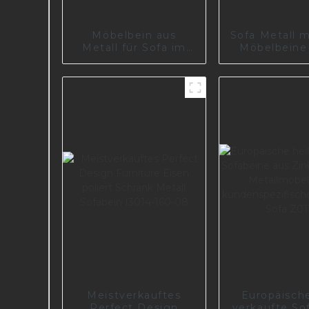
Möbelbein aus
Sofa Metall 
Metall für Sofa im
Möbelbeine
Wohnzimmermöbel
I2465
Meistverkauftes
Europäisch
Perfect Design
verkaufte So