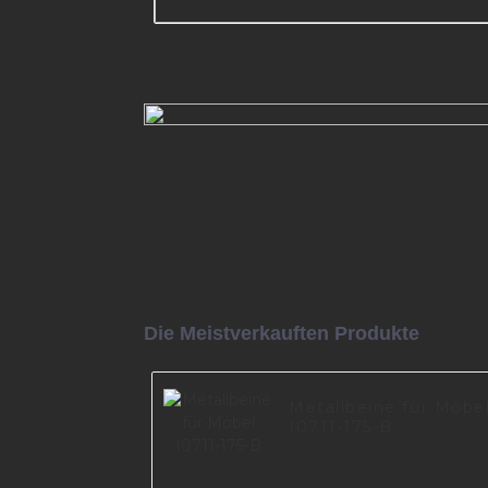
Buddycabin Metall-Möbelbein
schwarz, Retro-Silber, DIY-Sofa
mit Schrauben für Schranktisc
Hardware A0734-170-09
Mehr lesen
Die Meistverkauften Produkte
Metallbeine für Möbe
I0711-175-B