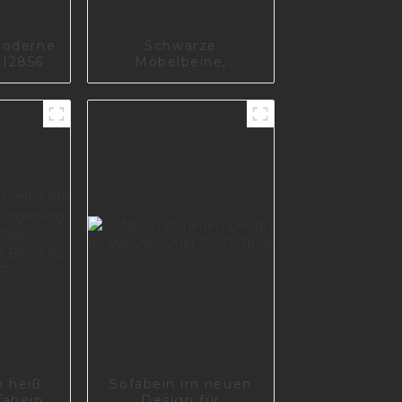
moderne
Schwarze
 I2856
Möbelbeine,
Eisenstütze,
Stahlhockerfüße
I0575
e heiß
Sofabein im neuen
fabeine
Design für