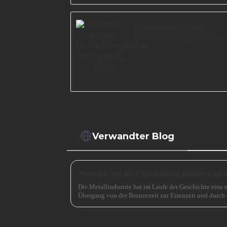
Moderne #31285
Hochleistungsbeine
für Schrank, Tisch
Verwandter Blog
Die Metallindustrie hat im Laufe der Geschichte eine 
Übergang von der Bronzezeit zur Eisenzeit und durch 
beschleunigt. Jetzt muss es eine ähnlich entscheidende 