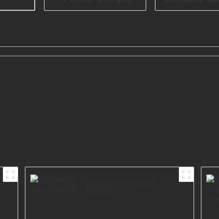
Furniture Eisen
aus Zinklegi
poliert Schrank
Metallmöbe
Metall Sofabein
kundenspezi
e,
I3014-160-08
Beine für Sof
beine
h-
l
Sofabeine Metall
I2867