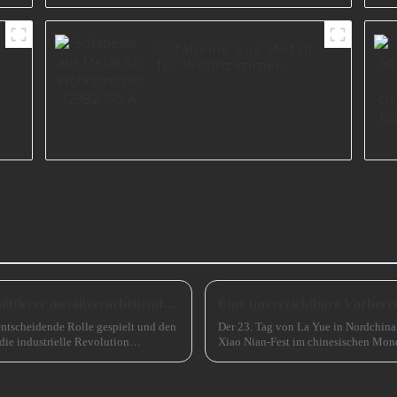
Sofabeine aus Metall
für Wohnzimmer
I2982-150-A
Ausblick auf die Entwicklung kleiner und mittlerer metallverarbeitender Unternehmen im Jahr 2024
entscheidende Rolle gespielt und den
Der 23. Tag von La Yue in Nordchina
die industrielle Revolution
Xiao Nian-Fest im chinesischen Mond
Rolle spielen ...
(chinesisches) Neujahr“ genannt.