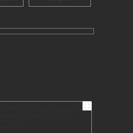
erung,
Wohnzimmer I3037-
lfüße,
210-A
fische
a Z0115
Sofa Metall moderne
Möbelbeine I2832