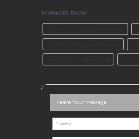
Verwandte Suche
Lieferanten für Tischgestelle aus Gusseisen
E
Produkte für Tischgestelle aus Gusseisen
Tis
Fabrik für Esstischbeine aus Metall
Fabriken 
Leave Your Message