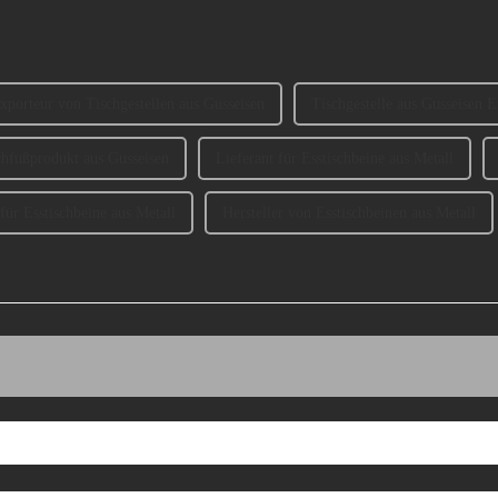
xporteur von Tischgestellen aus Gusseisen
Tischgestelle aus Gusseisen 
chfußprodukt aus Gusseisen
Lieferant für Esstischbeine aus Metall
für Esstischbeine aus Metall
Hersteller von Esstischbeinen aus Metall