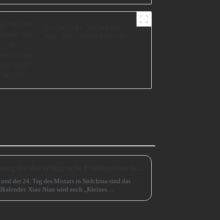
Einfaches Sofabein
aus der chinesischen
Fabrik I2967-180-01
Eine unverzichtbare Vorbereitung für das erfolgreiche Frühlingsfest in China
 und der 24. Tag des Monats in Südchina sind das
kalender. Xiao Nian wird auch „Kleines