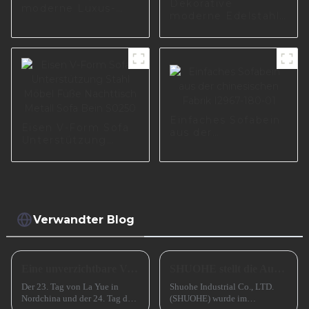
Dekorative
moderne Luxus-
moderne Edelstahl-
Chrom-
Metalldekorative
Nachtbankfüße,
Sofabeine
goldene
Tischbeine Zubehör
Metallschrank-Sofa-
Wohnzimmer S1481
I2839
Einfaches Sofabein
Eisen V-Form Sofa
aus der
Unterstützung
chinesischen Fabrik
Stahl Möbel Füße
I2967-180-01
Nachttisch Metall
Sofa Bein S0250
Verwandter Blog
Eine unverzichtbare Vorbereitung für das erfolgreiche Frühlingsfest in China
SHUOHE stellt die Ausstellungen im März 2023 aus
Der 23. Tag von La Yue in
Shuohe Industrial Co., LTD.
Nordchina und der 24. Tag des
(SHUOHE) wurde im