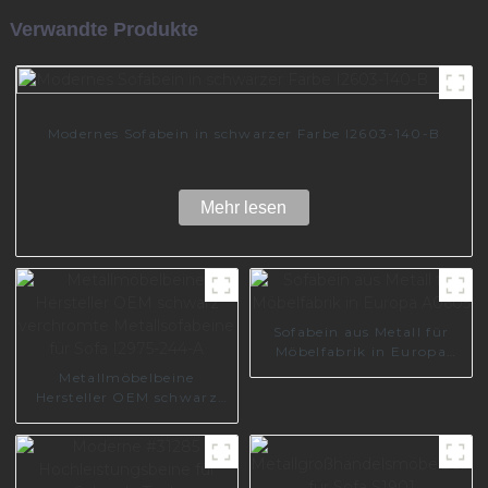
Verwandte Produkte
Modernes Sofabein in schwarzer Farbe I2603-140-B
Mehr lesen
Sofabein aus Metall für
Möbelfabrik in Europa
A0605
Metallmöbelbeine
Hersteller OEM schwarz
verchromte
Metallsofabeine für Sofa
I2975-244-A