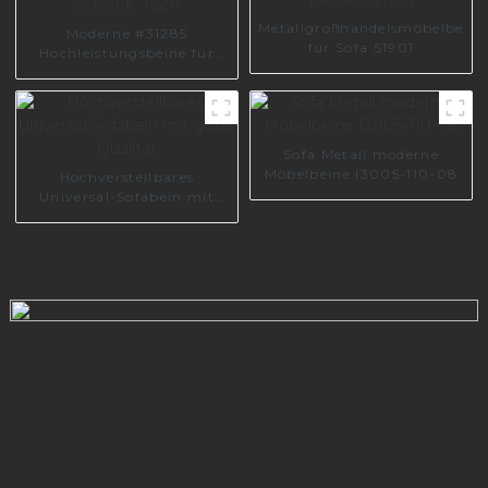
Metallgroßhandelsmöbelbeine
Moderne #31285
für Sofa S1901
Hochleistungsbeine für
Schrank, Tisch
Sofa Metall moderne
Möbelbeine I3005-110-08
Hochverstellbares
Universal-Sofabein mit
guter Qualität