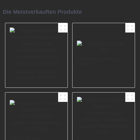
Die Meistverkauften Produkte
Sofabeine Metall
I2867
Europäische heiß
verkaufte Sofabeine
aus Zinklegierung,
Metallmöbelfüße,
kundenspezifische
Beine für Sofa
Z0115
Möbelbeine,