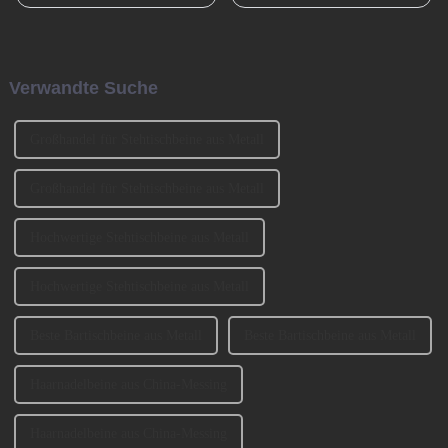
Monats in Südchina sind das
September 2004 in Tianhe,
Xiao Nian-Fest im chinesischen
Guangzhou, gegründet. Es
Mondkalender. Xiao Nian wird
wurde von den beiden
auch „Kleines (chinesisches)
Gründern BENNY und
Neujahr“ genannt.
JOHNSON mitbegründet. Wir
Verwandte Suche
haben an der Ausstellung
CIFM 2023 teilgenommen ...
Großhandel für Stehtischbeine aus Metall
Großhandel für Stehtischbeine aus Metall
Hochwertige Stehtischbeine aus Metall
Hochwertige Stehtischbeine aus Metall
Beste Bartischbeine aus Metall
Beste Bartischbeine aus Metall
Haarnadelbeine aus China-Messing
Haarnadelbeine aus China-Messing