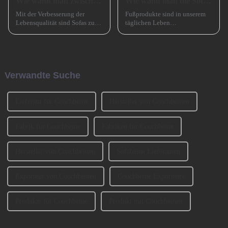
Wie wählt man zwischen einem Sofa mit hohen und einem Sofa mit niedrigen Beinen?
Wie wählt man die Sofabeine aus?
Mit der Verbesserung der
Fußprodukte sind in unserem
Lebensqualität sind Sofas zu
täglichen Leben
einem unverzichtbaren
allgegenwärtig, wie zum
Möbelstück in Familien
Beispiel Tischbeine,
geworden. Bei der Auswahl
Stuhlbeine, Sofabeine,
eines Sofas müssen neben
Barbeine und so weiter. Lassen
Faktoren wie Stil, Farbe und
Sie uns heute darüber sprechen,
Verwandte Suche
Material auch ... berücksichtigt
wie man die Sofabeine
werden.
auswählt? 1、 Klassifizierung
der SofabeineT...
Lieferant für Couchbeine
Hersteller von Couchbeinen
Fabrik für Couchbeine
Fabriken für Couchbeine
Hersteller von Couchbeinen
Sofabeine Lieferanten
Exporteur von Couchbeinen
Couchbeine Exporteure
Produkte für Couchbeine
Produkt mit Couchbeinen