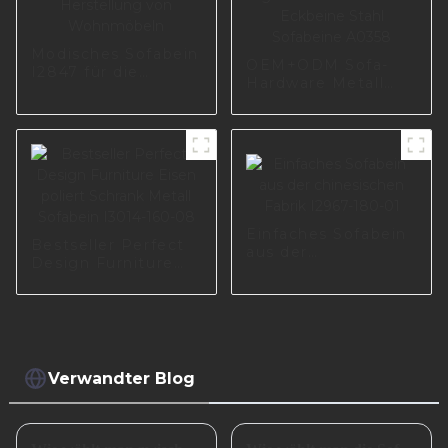
Modisches Sofabein
OEM+ODM Sofa-
I2847 für die
Hardware Metall
Herstellung von
goldene Fußschrank
Wohnmöbeln
Eckbeine Stahl
Sofabeine A0358
Einfaches Sofabein
Bestseller Perfect
aus der
Design Furniture
chinesischen Fabrik
Eisen poliert
I2967-180-01
Schrank Metall
Sofabein I3014-160-
08
Verwandter Blog