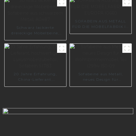
goldfarbenes
Metallsofabein A0371
SOFABEIN AUS METALL
FÜR DIE MÖBELFABRIK IN
Schwarz lackierte
EUROPA I0660
dreieckige Möbelbeine,
Sofabeine aus schwarzem
Metall, A0487
20 Jahre Erfahrung,
Sofabeine aus Metall,
China-Lieferant,
neues Design für
hochwertiges
Wohnzimmermöbel, Teil
Luxusmöbelzubehör,
I2994-150-09
Sofabein S1783