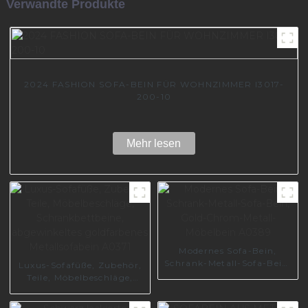
Verwandte Produkte
2024 FASHION SOFA-BEIN FÜR WOHNZIMMER I3017-
200-10
Mehr lesen
Modernes Sofa-Bein,
Schrank-Metall-Sofa-Bein,
Luxus-Sofafüße, Zubehör,
Gold-Chrom-Metall-
Teile, Möbelbeschläge,
Möbelbein A0389
Schrankbettbeine,
abgewinkeltes