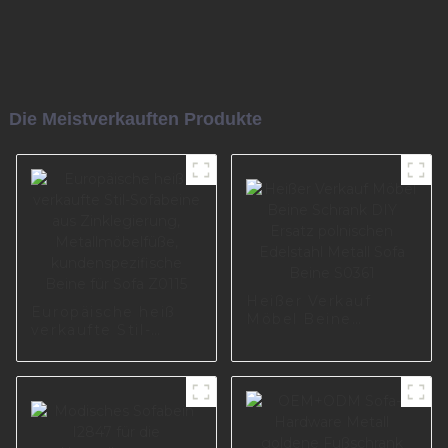
Die Meistverkauften Produkte
Heißer Verkauf
Europäische heiß
Möbel Beine
verkaufte Stil-
Schrank DIY Ersatz
Sofabeine aus
polnischen
Zinklegierung,
Edelstahl Metall
Metallmöbelfüße,
Sofa Beine S0361
kundenspezifische
Beine für Sofa
Z0115