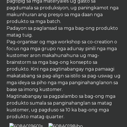
pagtipig sa mga materyales ug gasto sa
pagdumala sa produksiyon, ug paningkamot nga
makunhuran ang presyo sa mga daan nga
produkto sa mga batch.
Padayon sa paglansad sa mga bag-ong produkto
matag tuig.
Pag-organisar og mga workshop sa co-creation o
focus nga mga grupo nga adunay pinili nga mga
kustomer aron makahunahuna ug mag-
brainstorm sa mga bag-ong konsepto sa
produkto. Kini nga pagtinabangay nga pamaagi
makatabang sa pag-align sa istilo sa pag-uswag ug
mga ideya sa piho nga mga panginahanglanon sa
base sa imong kustomer.
Magtinabangay sa pagpalambo sa bag-ong mga
produkto sumala sa panginahanglan sa matag
kustomer, ug pagduso sa 10 ka bag-ong mga
produkto matag quarter.