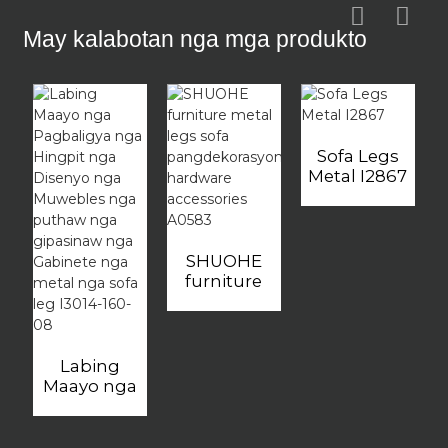
May kalabotan nga mga produkto
Sofa Legs
Metal I2867
SHUOHE
furniture
metal legs
sofa
pangdekorasyon
hardware
Labing
accessories
Maayo nga
A0583
Pagbaligya
nga Hingpit
nga