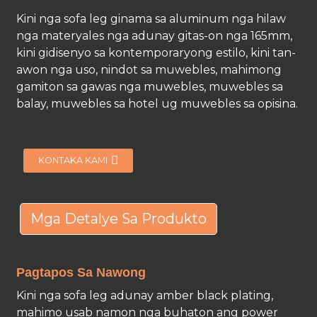
Kini nga sofa leg ginama sa aluminum nga hilaw
nga materyales nga adunay gitas-on nga 165mm,
kini gidisenyo sa kontemporaryong estilo, kini tan-
awon nga uso, nindot sa muwebles, mahimong
gamiton sa gawas nga muwebles, muwebles sa
balay, muwebles sa hotel ug muwebles sa opisina.
KONTAKA KAMI
Mga Detalye Sa Produkto
Pagtapos Sa Nawong
Kini nga sofa leg adunay amber black plating,
mahimo usab namon nga buhaton ang power