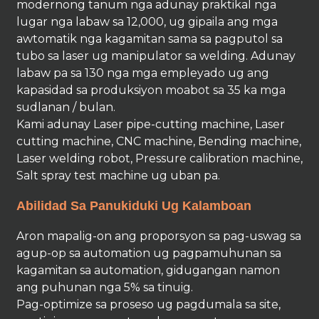
modernong tanum nga adunay praktikal nga
lugar nga labaw sa 12,000, ug gipaila ang mga
awtomatik nga kagamitan sama sa pagputol sa
tubo sa laser ug manipulator sa welding. Adunay
labaw pa sa 130 nga mga empleyado ug ang
kapasidad sa produksiyon moabot sa 35 ka mga
sudlanan / bulan.
Kami adunay Laser pipe-cutting machine, Laser
cutting machine, CNC machine, Bending machine,
Laser welding robot, Pressure calibration machine,
Salt spray test machine ug uban pa.
Abilidad Sa Panukiduki Ug Kalamboan
Aron mapalig-on ang proporsyon sa pag-uswag sa
agup-op sa automation ug pagpamuhunan sa
kagamitan sa automation, gidugangan namon
ang puhunan nga 5% sa tinuig.
Pag-optimize sa proseso ug pagdumala sa site,