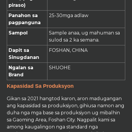
piraso)
Panahon sa
25
-30
mga adlaw
pagpanguna
Sampol
Sample anaa, ug mahuman sa
sulod sa 2 ka semana.
Dapit sa
FOSHAN, CHINA
Sinugdanan
Ngalan sa
SHUOHE
Brand
Kapasidad Sa Produksyon
Gikan sa 2021 hangtod karon, aron madugangan
ang kapasidad sa produksiyon, gihiusa namon ang
duha nga mga base sa produksiyon ug mibalhin
sa Gaoming Area, Foshan City. Nagpalit kami sa
among kaugalingon nga standard nga