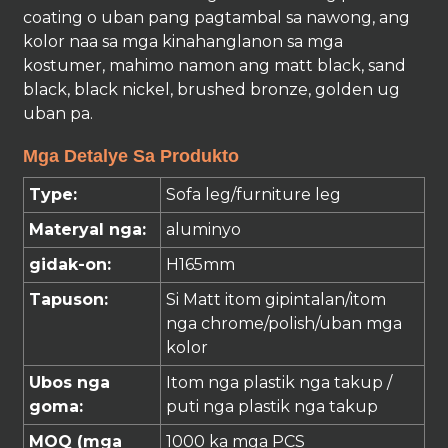
coating o uban pang pagtambal sa nawong, ang
kolor naa sa mga kinahanglanon sa mga
kostumer, mahimo namon ang matt black, sand
black, black nickel, brushed bronze, golden ug
uban pa.
Mga Detalye Sa Produkto
Type:
Sofa leg/furniture leg
Materyal nga:
aluminyo
gidak-on:
H165mm
Tapuson:
Si Matt
itom
gipintalan
/itom
nga chrome/polish/
uban
mga
kolor
Ubos nga
Itom nga plastik nga takup /
goma:
puti nga plastik nga takup
MOQ (mga
1000 ka mga PCS