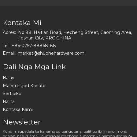
Disenyo
nga
Muwebles
Kontaka Mi
nga
puthaw
Adres:
No.88, Haitian Road, Hecheng Street, Gaoming Area,
nga
Foshan City, PRC CHINA
gipasinaw
Tel:
+86-0757-88868188
nga
Email:
market@shuohehardware.com
Gabinete
nga metal
Dali Nga Mga Link
nga sofa
leg I3014-
Balay
160-08
Mahitungod Kanato
Sertipiko
Balita
Kontaka Kami
Newsletter
Kung magpadala ka kanamo og pangutana, palihug ibilin ang imong
ngalan, nasud, email, numero sa cellphone, tubagon ka namo sulod sa 24